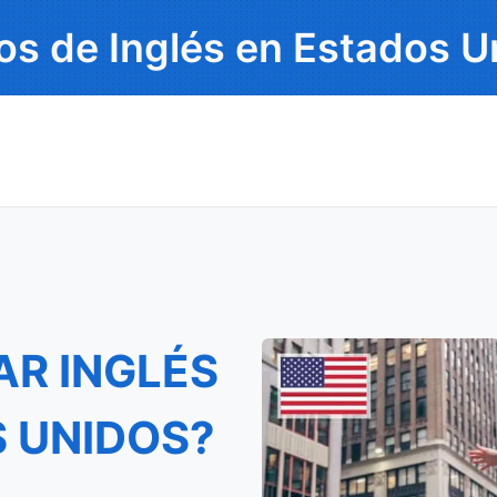
os de Inglés en Estados U
AR INGLÉS
S UNIDOS?