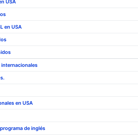
 en USA
dos
SL en USA
dos
nidos
 internacionales
s.
ionales en USA
 programa de inglés