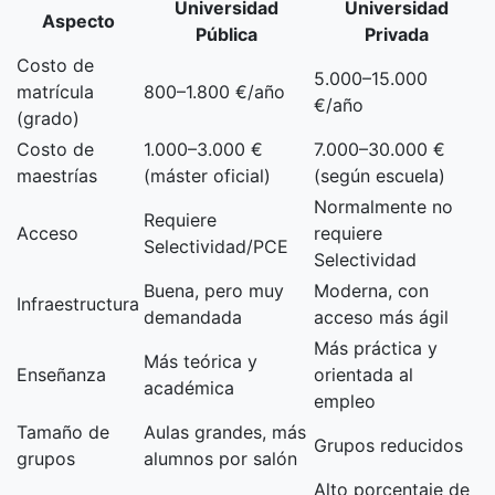
Universidad
Universidad
Aspecto
Pública
Privada
Costo de
5.000–15.000
matrícula
800–1.800 €/año
€/año
(grado)
Costo de
1.000–3.000 €
7.000–30.000 €
maestrías
(máster oficial)
(según escuela)
Normalmente no
Requiere
Acceso
requiere
Selectividad/PCE
Selectividad
Buena, pero muy
Moderna, con
Infraestructura
demandada
acceso más ágil
Más práctica y
Más teórica y
Enseñanza
orientada al
académica
empleo
Tamaño de
Aulas grandes, más
Grupos reducidos
grupos
alumnos por salón
Alto porcentaje de